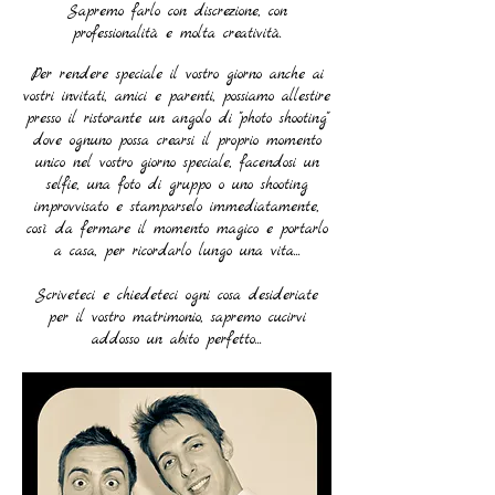
Sapremo farlo con discrezione, con
professionalità e molta creatività.
Per rendere speciale il vostro giorno anche ai
vostri invitati, amici e parenti, possiamo allestire
presso il ristorante un angolo di "photo shooting"
dove ognuno possa crearsi il proprio momento
unico nel vostro giorno speciale, facendosi un
selfie, una foto di gruppo o uno shooting
improvvisato e stamparselo immediatamente,
così da fermare il momento magico e portarlo
a casa, per ricordarlo lungo una vita...
Scriveteci e chiedeteci ogni cosa desideriate
per il vostro matrimonio, sapremo cucirvi
addosso un abito perfetto...